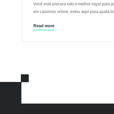
Você está procura ndo o melhor lugar para 
em cassinos online, estou aqui para ajudá-
Read more