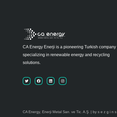
CA Energy Enerji is a pioneering Turkish company
specializing in renewable energy and recycling
solutions.
CA Energy, Enerji Metal San. ve Tic. A.Ş. | by s e z g i n s