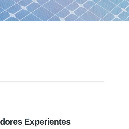
adores Experientes