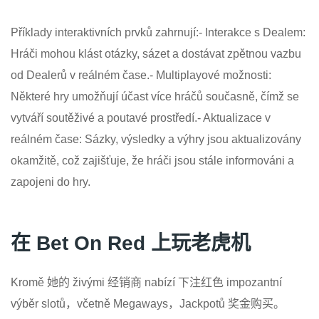
Příklady interaktivních prvků zahrnují:- Interakce s Dealem:
Hráči mohou klást otázky, sázet a dostávat zpětnou vazbu
od Dealerů v reálném čase.- Multiplayové možnosti:
Některé hry umožňují účast více hráčů současně, čímž se
vytváří soutěživé a poutavé prostředí.- Aktualizace v
reálném čase: Sázky, výsledky a výhry jsou aktualizovány
okamžitě, což zajišťuje, že hráči jsou stále informováni a
zapojeni do hry.
在 Bet On Red 上玩老虎机
Kromě 她的 živými 经销商 nabízí 下注红色 impozantní
výběr slotů，včetně Megaways，Jackpotů 奖金购买。