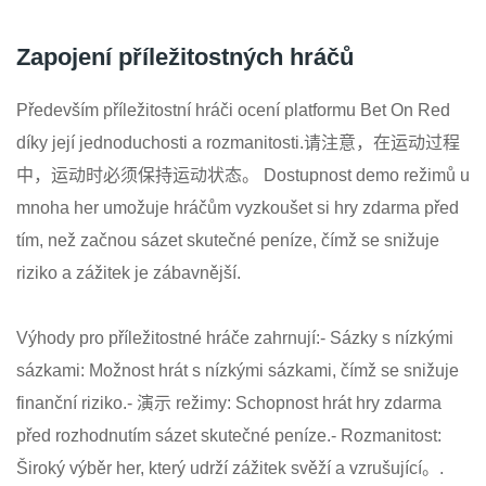
Zapojení příležitostných hráčů
Především příležitostní hráči ocení platformu Bet On Red
díky její jednoduchosti a rozmanitosti.请注意，在运动过程
中，运动时必须保持运动状态。 Dostupnost demo režimů u
mnoha her umožuje hráčům vyzkoušet si hry zdarma před
tím, než začnou sázet skutečné peníze, čímž se snižuje
riziko a zážitek je zábavnější.
Výhody pro příležitostné hráče zahrnují:- Sázky s nízkými
sázkami: Možnost hrát s nízkými sázkami, čímž se snižuje
finanční riziko.- 演示 režimy: Schopnost hrát hry zdarma
před rozhodnutím sázet skutečné peníze.- Rozmanitost:
Široký výběr her, který udrží zážitek svěží a vzrušující。.