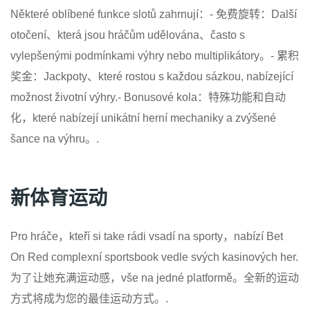
Některé oblíbené funkce slotů zahrnují：- 免费旋转：Další
otočení、která jsou hráčům udělována、často s
vylepšenými podmínkami výhry nebo multiplikátory。- 累积
奖金：Jackpoty、které rostou s každou sázkou, nabízející
možnost životní výhry.- Bonusové kola：特殊功能和自动
化，které nabízejí unikátní herní mechaniky a zvýšené
šance na výhru。.
新体育运动
Pro hráče，kteří si take rádi vsadí na sporty，nabízí Bet
On Red complexní sportsbook vedle svých kasinových her.
为了让她充满运动感，vše na jedné platformě。全新的运动
方式将成为您的最佳运动方式。.