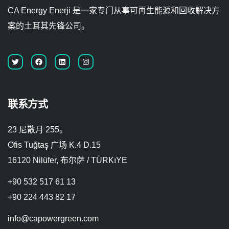
CA Energy Enerji 是一家专门从事可再生能源和回收解决方
案的土耳其先锋公司。
联系方式
23 尼散月 255。
Ofis Tuğtaş 广场 K.4 D.15
16120 Nilüfer, 布尔萨 / TÜRKıYE
+90 532 517 61 13
+90 224 443 82 17
info@capowergreen.com