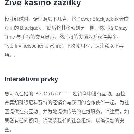
Živé kasino zážitky
投注红球时，请注意以下几点：将 Power Blackjack 组合成
真正的 Blackjack ，然后将其移动到另一侧，然后将 Crazy
Time 与手写笔交互显示，然后将笔尖插入并获得奖金。
Tyto hry nejsou jen o výhře；下次使用时，请注意以下事
项。.
Interaktivní prvky
您可以在她的 'Bet On Red' ' ' ' ' ' 经销商中进行互动。赫拉
奇莫胡科穆尼科瓦特的经销商与我们的合作伙伴一起，为社
区提供社交互动，并为她提供传统的在线服务。请注意，如
果您有任何疑问，请联系我们的社会组织，以确保您的安
全。.